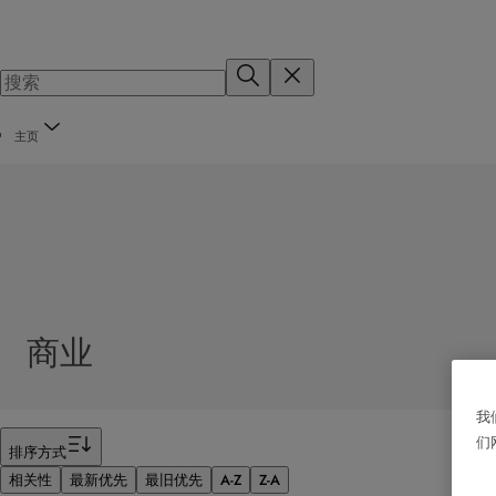
主页
商业
我
筛选器
们
排序方式
相关性
最新优先
最旧优先
A-Z
Z-A