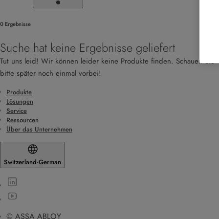
0 Ergebnisse
Suche hat keine Ergebnisse geliefert
Tut uns leid! Wir können leider keine Produkte finden. Schauen Sie
bitte später noch einmal vorbei!
Produkte
Lösungen
Service
Ressourcen
Über das Unternehmen
Switzerland
·
German
© ASSA ABLOY