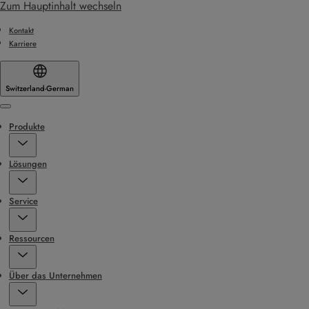
Zum Hauptinhalt wechseln
Kontakt
Karriere
Switzerland
·
German
Menu
Produkte
Lösungen
Service
Ressourcen
Über das Unternehmen