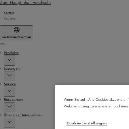
Zum Hauptinhalt wechseln
Kontakt
Karriere
Switzerland
·
German
Menu
Produkte
Lösungen
Service
Ressourcen
Wenn Sie auf „Alle Cookies akzeptieren“
Websitenutzung zu analysieren und uns
Über das Unternehmen
Cookie-Einstellungen