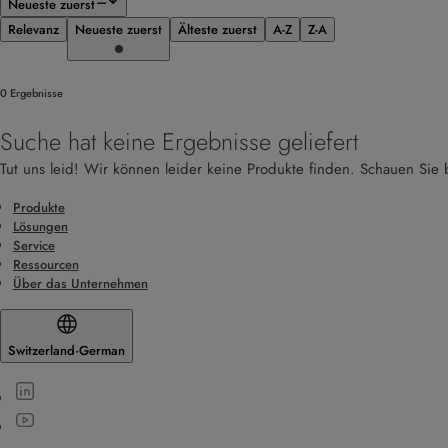
Neueste zuerst
Relevanz
Neueste zuerst
Älteste zuerst
A-Z
Z-A
0 Ergebnisse
Suche hat keine Ergebnisse geliefert
Tut uns leid! Wir können leider keine Produkte finden. Schauen Sie b
Produkte
Lösungen
Service
Ressourcen
Über das Unternehmen
Switzerland
·
German