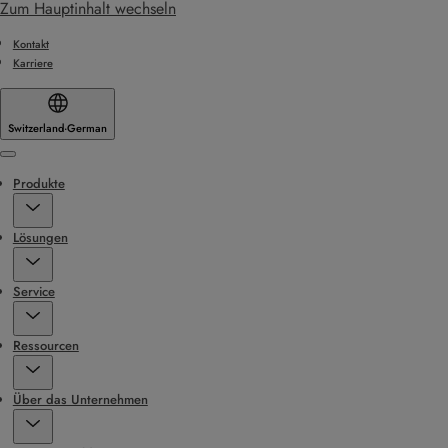
Zum Hauptinhalt wechseln
Kontakt
Karriere
Switzerland
·
German
Menu
Produkte
Lösungen
Service
Ressourcen
Über das Unternehmen