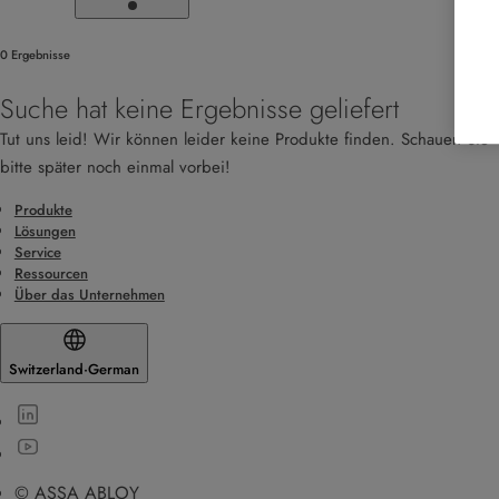
0 Ergebnisse
Suche hat keine Ergebnisse geliefert
Tut uns leid! Wir können leider keine Produkte finden. Schauen Sie
bitte später noch einmal vorbei!
Produkte
Lösungen
Service
Ressourcen
Über das Unternehmen
Switzerland
·
German
© ASSA ABLOY