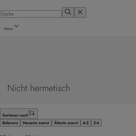
Home
Nicht hermetisch
Filter
Sortieren nach
Relevanz
Neueste zuerst
Älteste zuerst
A-Z
Z-A