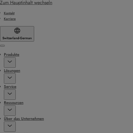
Zum Hauptinhalt wechseln
Kontakt
Karriere
Switzerland
·
German
Menu
Produkte
Lösungen
Service
Ressourcen
Über das Unternehmen