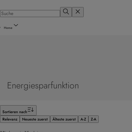
Home
Energiesparfunktion
Filter
Sortieren nach
Relevanz
Neueste zuerst
Älteste zuerst
A-Z
Z-A