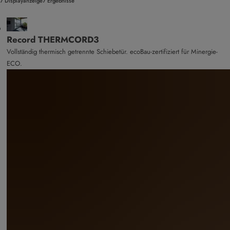
7 Displayanzeige7 Ergebnisse
Record THERMCORD3
Vollständig thermisch getrennte Schiebetür. ecoBau-zertifiziert für Minergie-
ECO.