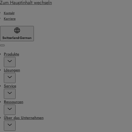
Zum Hauptinhalt wechseln
Kontakt
Karriere
Switzerland
·
German
Menu
Produkte
Lösungen
Service
Ressourcen
Über das Unternehmen