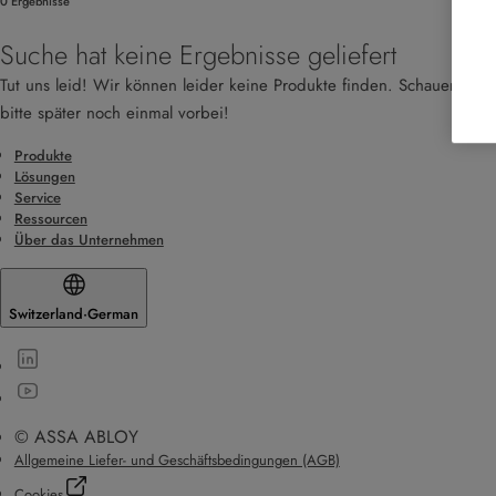
0 Ergebnisse
Suche hat keine Ergebnisse geliefert
Tut uns leid! Wir können leider keine Produkte finden. Schauen Sie
bitte später noch einmal vorbei!
Produkte
Lösungen
Service
Ressourcen
Über das Unternehmen
Switzerland
·
German
© ASSA ABLOY
Allgemeine Liefer- und Geschäftsbedingungen (AGB)
Cookies