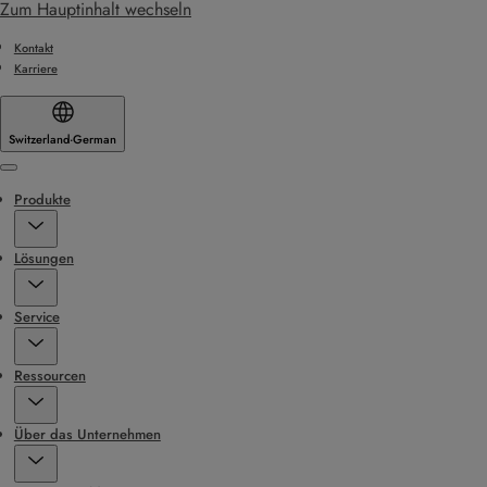
Zum Hauptinhalt wechseln
Kontakt
Karriere
Switzerland
·
German
Menu
Produkte
Lösungen
Service
Ressourcen
Über das Unternehmen