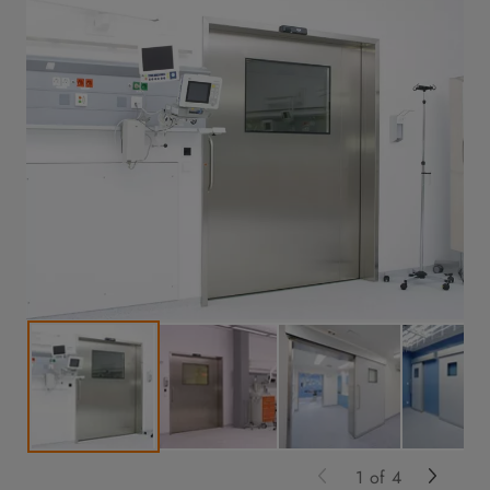
1
of
4