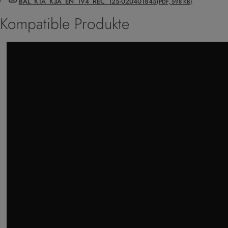
BAL_K1A_K3A_EN_1V4_REC_125-020401845
(PDF, 598 KB)
Kompatible Produkte