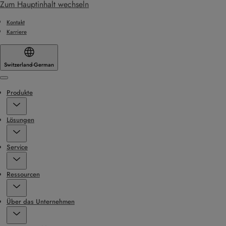
Zum Hauptinhalt wechseln
Kontakt
Karriere
Switzerland
·
German
Menu
Produkte
Lösungen
Service
Ressourcen
Über das Unternehmen